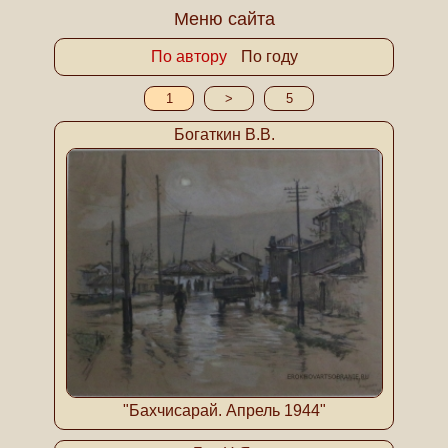
Меню сайта
По автору
По году
1
>
5
Богаткин В.В.
"Бахчисарай. Апрель 1944"