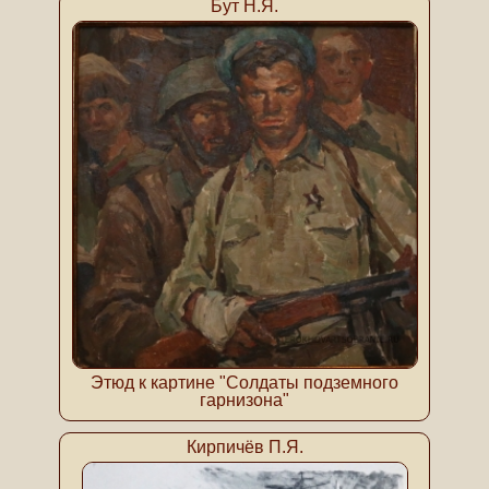
Бут Н.Я.
Этюд к картине "Солдаты подземного
гарнизона"
Кирпичёв П.Я.