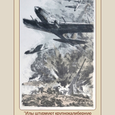
"Илы штурмуют крупнокалиберную