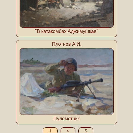
"В катакомбах Аджимушкая"
Плотнов А.И.
Пулеметчик
1
>
5