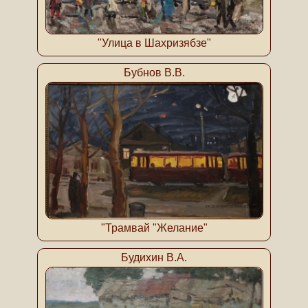
"Улица в Шахризябзе"
Бубнов В.В.
"Трамвай "Желание"
Будихин В.А.