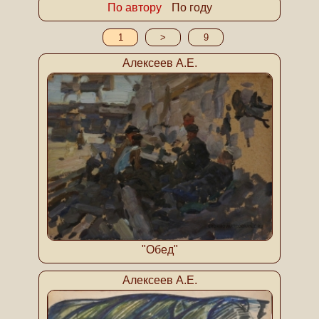
По автору
По году
1
>
9
Алексеев А.Е.
"Обед"
Алексеев А.Е.