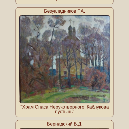
Безукладников Г.А.
"Храм Спаса Нерукотворного. Каблукова
пустынь"
Бернадский В.Д.