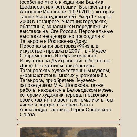
(особенно много к изданиям Вадима
Шефнера), иллюстрации. Был женат на
Антонине Ивановне (1919-2011), которая
так же была художницей. Умер 17 марта
2008 в Таганроге. Участник городских,
областных, зональных и передвижных
выставок на Юге России. Персональные
выставки неоднократно проходили в
Таганроге и Ростове-на-Дону.
Персональная выставка «Жизнь в
искусстве» прошла в 2007 г. в «Музее
Современного Изобразительного
Искусства на Дмитровской» (Ростов-на-
Дону). Его картины приобретены
Таганрогским художественным музеем,
украшают стены многих учреждений г.
Таганрога, приобретены Музеем-
заповедником М.А. Шолохова, также
работы находятся в Беловодском музее,
которому художник передал несколько
своих картин на военную тематику, в том
числе и портрет старшего брата
Александра - летчика, Героя Советского
Союза.