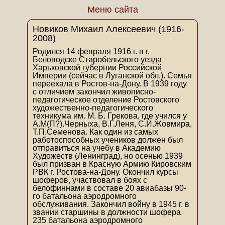
Меню сайта
Новиков Михаил Алексеевич (1916-
2008)
Родился 14 февраля 1916 г. в г.
Беловодске Старобельского уезда
Харьковской губернии Российской
Империи (сейчас в Луганской обл.). Семья
переехала в Ростов-на-Дону. В 1939 году
с отличием закончил живописно-
педагогическое отделение Ростовского
художественно-педагогического
техникума им. М. Б. Грекова, где учился у
А.М(П?).Черныха, В.Г.Леня, С.И.Жовмира,
Т.П.Семенова. Как один из самых
работоспособных учеников должен был
отправиться на учебу в Академию
Художеств (Ленинград), но осенью 1939
был призван в Красную Армию Кировским
РВК г. Ростова-на-Дону. Окончил курсы
шоферов, участвовал в боях с
белофиннами в составе 20 авиабазы 90-
го батальона аэродромного
обслуживания. Закончил войну в 1945 г. в
звании старшины в должности шофера
235 батальона аэродромного