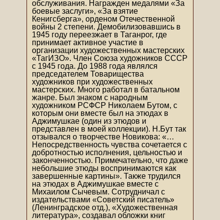
обслуживания. Награжден медалями «За
боевые заслуги», «За взятие
Кенигсберга», орденом Отечественной
войны 2 степени. Демобилизовавшись в
1945 году переезжает в Таганрог, где
принимает активное участие в
организации художественных мастерских
«ТагИЗО». Член Союза художников СССР
с 1945 года. До 1988 года являлся
председателем Товарищества
художников при художественных
мастерских. Много работал в батальном
жанре. Был знаком с народным
художником РСФСР Николаем Бутом, с
которым они вместе был на этюдах в
Аджимушкае (один из этюдов и
представлен в моей коллекции). Н.Бут так
отзывался о творчестве Новикова: «…
Непосредственность чувства сочетается с
добротностью исполнения, цельностью и
законченностью. Примечательно, что даже
небольшие этюды воспринимаются как
завершенные картины». Также трудился
на этюдах в Аджимушкае вместе с
Михаилом Сычевым. Сотрудничал с
издательствами «Советский писатель»
(Ленинградское отд.), «Художественная
литература», создавал обложки книг