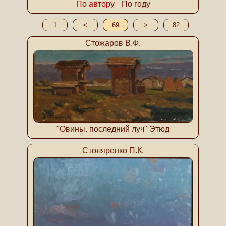
По автору
По году
1
<
69
>
82
Стожаров В.Ф.
"Овины. последний луч" Этюд
Столяренко П.К.