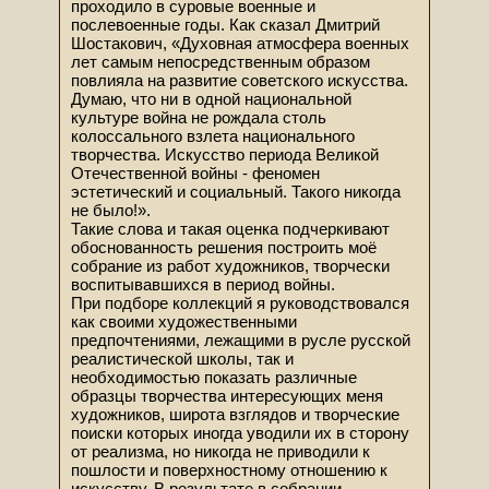
проходило в суровые военные и
послевоенные годы. Как сказал Дмитрий
Шостакович, «Духовная атмосфера военных
лет самым непосредственным образом
повлияла на развитие советского искусства.
Думаю, что ни в одной национальной
культуре война не рождала столь
колоссального взлета национального
творчества. Искусство периода Великой
Отечественной войны - феномен
эстетический и социальный. Такого никогда
не было!».
Такие слова и такая оценка подчеркивают
обоснованность решения построить моё
собрание из работ художников, творчески
воспитывавшихся в период войны.
При подборе коллекций я руководствовался
как своими художественными
предпочтениями, лежащими в русле русской
реалистической школы, так и
необходимостью показать различные
образцы творчества интересующих меня
художников, широта взглядов и творческие
поиски которых иногда уводили их в сторону
от реализма, но никогда не приводили к
пошлости и поверхностному отношению к
искусству. В результате в собрании