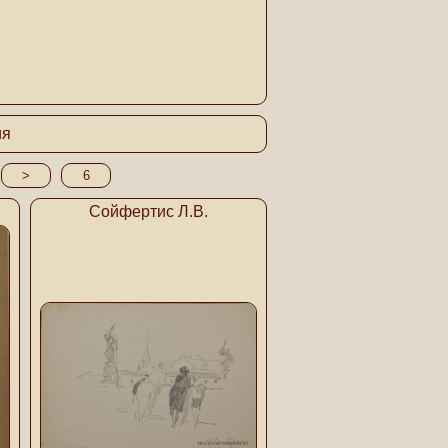
ия
>
6
Сойфертис Л.В.