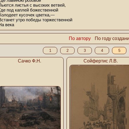
Где лавиною розовой
Льются листья с высоких ветвей,
Где под каплей божественной
Холодеет кусочек цветка,—
Встанет утро победы торжественной
На века
По автору
По году создан
1
2
3
4
5
Сачко Ф.Н.
Сойфертис Л.В.