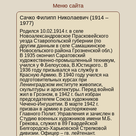
Меню сайта
Сачко Филипп Николаевич (1914 –
1977)
Родился 10.02.1914 г. в селе
Новоалександровское Прасковейского
уезда Ставропольской губернии (по
другим данным в селе Самашкинское
Новосельского района Грозненской обл.)
В 1935 окончил Саратовский
художественно-промышленный техникум,
учился у Ф.Белоусова, В.Юстицкого.. В
1936 году призывался на службу в
Красную Армию. В 1940 году учился на
подготовительных курсах при
Ленинградском институте живописи,
скульптуры и архитектуры. Перед войной
жил в Грозном, в 1942 г. был избран
председателем Союза художников
Чечено-Ингушетии. В марте 1942 г.
призван в армию в распоряжение
Главного Полит. Управления и зачислен в
Студию военных художников имени М.Б.
Грекова, служил в 89 Гвардейской
Белгородско-Харьковской Стрелковой
дивизии. Офицер – гв. лейтенант.