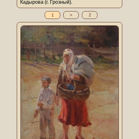
Кадырова (г. Грозный).
1
>
2