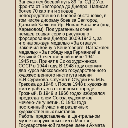
Запечатлел боевой путь 89 Гв. СД 2 Укр.
фронта от Белгорода до Днепра. Написал
более 70 картин и этюдов
непосредственно в боевой обстановке, в
том числе диораму боев за Белгород,
Дальний Залюгин Яр, Новая Бавария (под
Харьковом). Под ураганным огнем
немцев создал серию рисунков о
форсировании Днепра 30.09.1943 г., за
что награжден медалью «За отвагу».
Закончил войну в Кенигсберге. Награжден
медалью «За победу над Германией в
Великой Отечественной войне 1941 –
1945 гг.». Принят в Союз художников
СССР в 1944 году. В 1948 году окончил
два курса Московского государственного
художественного института имени
В.И.Сурикова. Служил в Студии им. М.Б.
Грекова до 1948 г. После 1948 г. художник
жил и работал в основном в городе
Грозный. В 1949 и 1966 годах избирался
председателем Союза художников
Чечено-Ингушетии. С 1943 года
постоянный участник различных
художественных выставок.
Работы представлены в Центральном
музее вооруженных сил в Москве,
Государственной галерее имени Ахмата