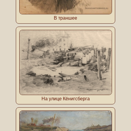
В траншее
На улице Кёнигсберга