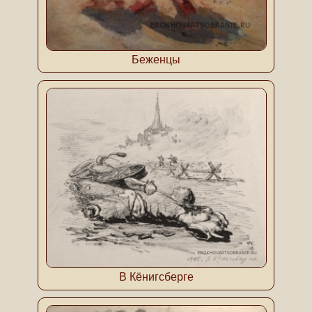
Беженцы
В Кёнигсберге