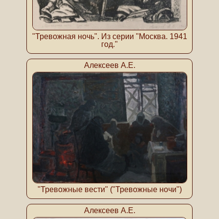
"Тревожная ночь". Из серии "Москва. 1941
год."
Алексеев А.Е.
"Тревожные вести" ("Тревожные ночи")
Алексеев А.Е.