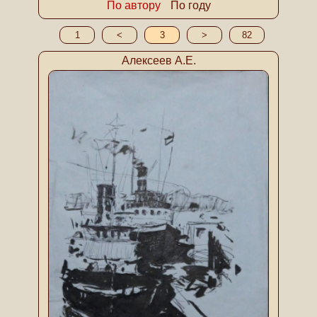
По автору
По году
1
<
3
>
82
Алексеев А.Е.