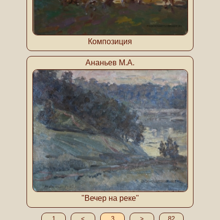
Композиция
Ананьев М.А.
"Вечер на реке"
1
<
3
>
82