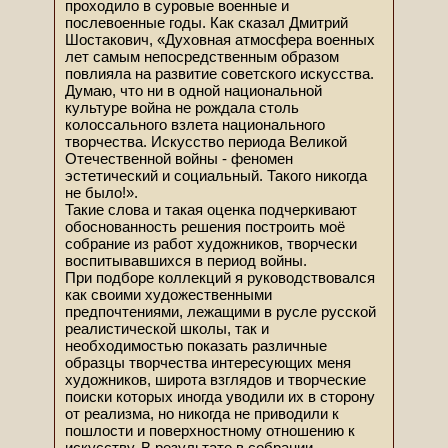
проходило в суровые военные и
послевоенные годы. Как сказал Дмитрий
Шостакович, «Духовная атмосфера военных
лет самым непосредственным образом
повлияла на развитие советского искусства.
Думаю, что ни в одной национальной
культуре война не рождала столь
колоссального взлета национального
творчества. Искусство периода Великой
Отечественной войны - феномен
эстетический и социальный. Такого никогда
не было!».
Такие слова и такая оценка подчеркивают
обоснованность решения построить моё
собрание из работ художников, творчески
воспитывавшихся в период войны.
При подборе коллекций я руководствовался
как своими художественными
предпочтениями, лежащими в русле русской
реалистической школы, так и
необходимостью показать различные
образцы творчества интересующих меня
художников, широта взглядов и творческие
поиски которых иногда уводили их в сторону
от реализма, но никогда не приводили к
пошлости и поверхностному отношению к
искусству. В результате в собрании