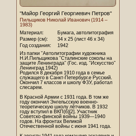
"Майор Георгий Георгиевич Петров"
Пильщиков Николай Иванович (1914 –
1983)
Материал:
Бумага, автолитография
Размер (см):
34 х 25 (лист 46 х 34)
Год создания:
1942
Из папки "Автолитографии художника
Н.И.Пильщикова "Сталинские соколы на
защите Ленинграда" (Гос. изд. "Искусство"
Ленинград 1942)
Родился 8 декабря 1910 года в семье
служащего в Санкт-Петербург.е Русский.
Окончил 7 классов и школу ФЗУ, работал
слесарем.
В Красной Армии с 1931 года. В том же
году окончил Энгельсскую военно-
теоретическую школу лётчиков. В 1932
году вступил в ВКП(б)[2]. Участник
Советско-финской войны 1939—1940
годов. На фронтах Великой
Отечественной войны с июня 1941 года.
К августу 1941 года командир эскадрильи