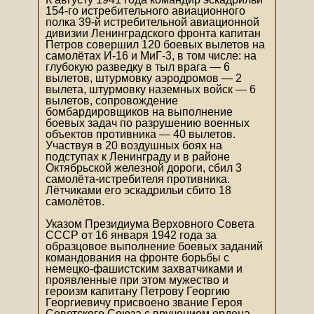
154-го истребительного авиационного
полка 39-й истребительной авиационной
дивизии Ленинградского фронта капитан
Петров совершил 120 боевых вылетов на
самолётах И-16 и МиГ-3, в том числе: на
глубокую разведку в тыл врага — 6
вылетов, штурмовку аэродромов — 2
вылета, штурмовку наземных войск — 6
вылетов, сопровождение
бомбардировщиков на выполнение
боевых задач по разрушению военных
объектов противника — 40 вылетов.
Участвуя в 20 воздушных боях на
подступах к Ленинграду и в районе
Октябрьской железной дороги, сбил 3
самолёта-истребителя противника.
Лётчиками его эскадрильи сбито 18
самолётов.
Указом Президиума Верховного Совета
СССР от 16 января 1942 года за
образцовое выполнение боевых заданий
командования на фронте борьбы с
немецко-фашистским захватчиками и
проявленные при этом мужество и
героизм капитану Петрову Георгию
Георгиевичу присвоено звание Героя
Советского Союза с вручением ордена