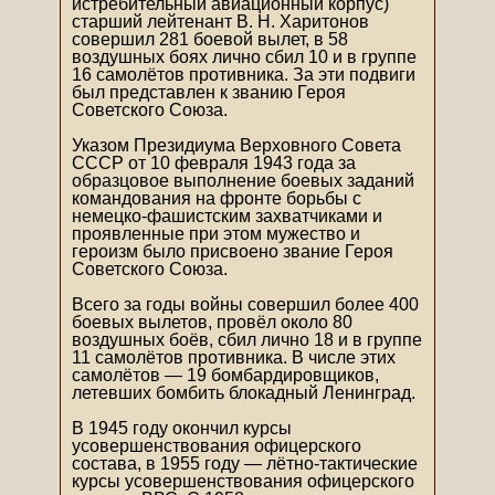
истребительный авиационный корпус)
старший лейтенант В. Н. Xаритонов
совершил 281 боевой вылет, в 58
воздушных боях лично сбил 10 и в группе
16 самолётов противника. За эти подвиги
был представлен к званию Героя
Советского Союза.
Указом Президиума Верховного Совета
СССР от 10 февраля 1943 года за
образцовое выполнение боевых заданий
командования на фронте борьбы с
немецко-фашистским захватчиками и
проявленные при этом мужество и
героизм было присвоено звание Героя
Советского Союза.
Всего за годы войны совершил более 400
боевых вылетов, провёл около 80
воздушных боёв, сбил лично 18 и в группе
11 самолётов противника. В числе этих
самолётов — 19 бомбардировщиков,
летевших бомбить блокадный Ленинград.
В 1945 году окончил курсы
усовершенствования офицерского
состава, в 1955 году — лётно-тактические
курсы усовершенствования офицерского