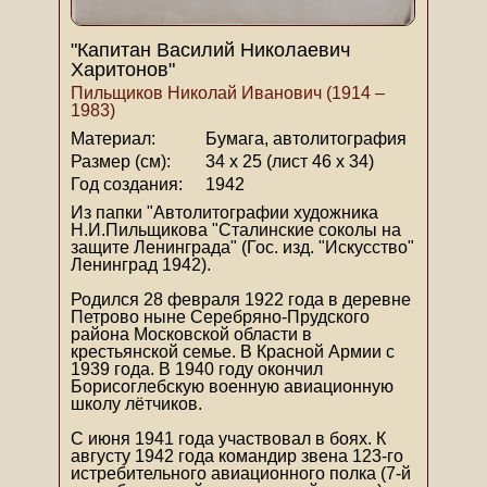
"Капитан Василий Николаевич
Харитонов"
Пильщиков Николай Иванович (1914 –
1983)
Материал:
Бумага, автолитография
Размер (см):
34 х 25 (лист 46 х 34)
Год создания:
1942
Из папки "Автолитографии художника
Н.И.Пильщикова "Сталинские соколы на
защите Ленинграда" (Гос. изд. "Искусство"
Ленинград 1942).
Родился 28 февраля 1922 года в деревне
Петрово ныне Серебряно-Прудского
района Московской области в
крестьянской семье. В Красной Армии с
1939 года. В 1940 году окончил
Борисоглебскую военную авиационную
школу лётчиков.
C июня 1941 года участвовал в боях. К
августу 1942 года командир звена 123-го
истребительного авиационного полка (7-й