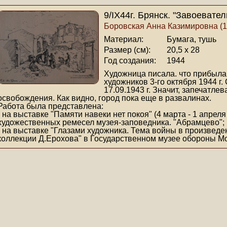
9/IX44г. Брянск. "Завоевател
Боровская Анна Казимировна (
Материал:
Бумага, тушь
Размер (см):
20,5 х 28
Год создания:
1944
Художница писала. что прибыла 
художников 3-го октября 1944 г
17.09.1943 г. Значит, запечатле
освобождения. Как видно, город пока еще в развалинах.
Работа была представлена:
- на выставке "Памяти навеки нет покоя" (4 марта - 1 апрел
художественных ремесел музея-заповедника. "Абрамцево";
- на выставке "Глазами художника. Тема войны в произведе
коллекции Д.Ерохова" в Государственном музее обороны Моск