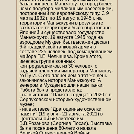
база японцев в Маньчжоу-го, город более
чем с полутора миллионным населением,
построенный по европейскому типу. С 9
марта 1932 г. по 19 августа 1945 г. на
территории Маньчжурии в результате
захвата её территории было образовано
Японией и существовало государство
Маньчжоу-го. 19 августа 1945 года на
аэродроме Мукден был высажен десант
6-й гвардейской танковой армии в
составе 225 человек, под командованием
майора П.Е. Челышева. Кроме этого,
имелась группа военных
контрразведчиков, из 30 человек, с
задачей пленения императора Маньчжоу-
го Пу И. С его пленением в тот же день
закончилась история Маньчжоу-го. А
вечером в Мукден вошли наши танки.
Работа была представлена:
- на выставке "Память сердца" в 2020 г. в
Серпуховском историко-художественном
музее;
- на выставке "Драгоценные осколки
памяти" (19 июня - 21 августа 2021) в
Центральной библиотеке им.
В.В.Розанова (Сергиев Посад). Выставка
была посвящена 80-летию начала
Великой Отечественной Войны;