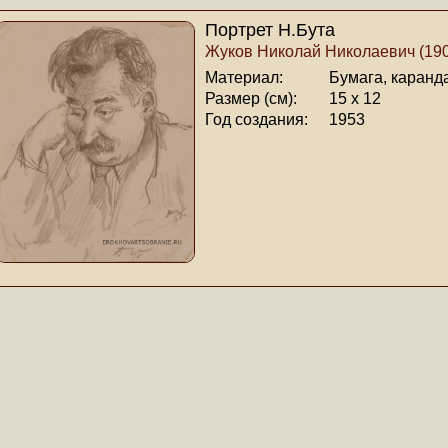
Портрет Н.Бута
Жуков Николай Николаевич (190
Материал:
Бумага, каранд
Размер (см):
15 х 12
Год создания:
1953