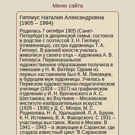
Меню сайта
Гиппиус Наталия Александровна
(1905 – 1994)
Родилась 7 октября 1905 (Санкт-
Петербург) в дворянской семье, состояла
в родстве с поэтессой З. Н. Гиппиус
(племянница), сестра художницы Т. А.
Гиппиус. В ранней юности училась
живописи у своего отца – художника А. В.
Гиппиуса. Первоначальное
художественное образование получила в
гимназии у Н. Ф. Витберг. Одним из
первых наставников был К. М. Лекомцев,
в будущем муж художницы. Училась в
Пермском художественно-педагогическом
училище (1924 – 1927) на графическом
отделении у И. Н. Вроченского и А. С.
Шестакова; во Вхутеине – Московском
институте изобразительных искусств
(1928 – 1936) у Д. С. Моора, М. С.
Родионова, Н. А. Удальцовой, Л. А. Бруни,
К. Н. Истомина, В. А. Фаворского. С 1931 –
участница выставок. Жила в Москве. В
1941 – 1943 – в эвакуации в Саранске, где
создала известный цикл "В Саранском