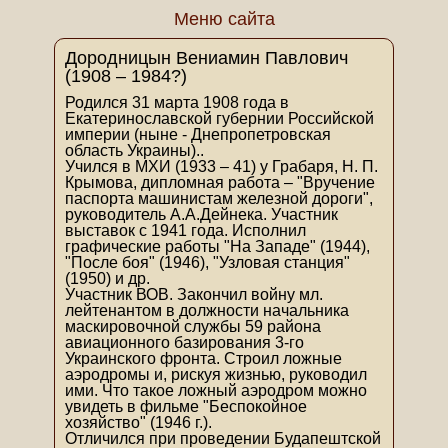
Меню сайта
Дородницын Вениамин Павлович
(1908 – 1984?)
Родился 31 марта 1908 года в
Екатеринославской губернии Российской
империи (ныне - Днепропетровская
область Украины)..
Учился в МХИ (1933 – 41) у Грабаря, Н. П.
Крымова, дипломная работа – "Вручение
паспорта машинистам железной дороги",
руководитель А.А.Дейнека. Участник
выставок с 1941 года. Исполнил
графические работы "На Западе" (1944),
"После боя" (1946), "Узловая станция"
(1950) и др.
Участник ВОВ. Закончил войну мл.
лейтенантом в должности начальника
маскировочной службы 59 района
авиационного базирования 3-го
Украинского фронта. Строил ложные
аэродромы и, рискуя жизнью, руководил
ими. Что такое ложный аэродром можно
увидеть в фильме "Беспокойное
хозяйство" (1946 г.).
Отличился при проведении Будапештской