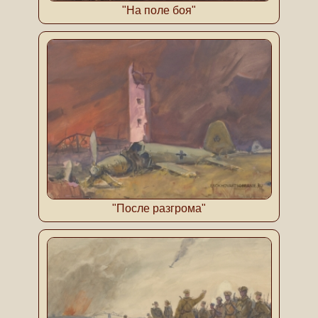
"На поле боя"
"После разгрома"