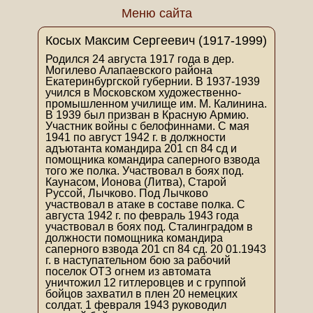
Меню сайта
Косых Максим Сергеевич (1917-1999)
Родился 24 августа 1917 года в дер.
Могилево Алапаевского района
Екатеринбургской губернии. В 1937-1939
учился в Московском художественно-
промышленном училище им. М. Калинина.
В 1939 был призван в Красную Армию.
Участник войны с белофиннами. С мая
1941 по август 1942 г. в должности
адъютанта командира 201 сп 84 сд и
помощника командира саперного взвода
того же полка. Участвовал в боях под.
Каунасом, Ионова (Литва), Старой
Руссой, Лычково. Под Лычково
участвовал в атаке в составе полка. С
августа 1942 г. по февраль 1943 года
участвовал в боях под. Сталинградом в
должности помощника командира
саперного взвода 201 сп 84 сд. 20 01.1943
г. в наступательном бою за рабочий
поселок ОТЗ огнем из автомата
уничтожил 12 гитлеровцев и с группой
бойцов захватил в плен 20 немецких
солдат. 1 февраля 1943 руководил