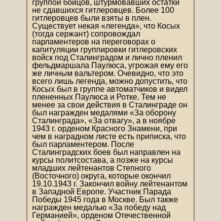
группой бойцов, штурмовавших остатки
не сдавшихся гитлеровцев. Более 100
гитлеровцев были взяты в плен.
Существует некая «легенда», что Косых
(тогда сержант) сопровождал
парламентеров на переговорах о
капитуляции группировки гитлеровских
войск под Сталинградом и лично пленил
фельдмаршала Паулюса, угрожая ему его
же личным вальтером. Очевидно, что это
всего лишь легенда, можно допустить, что
Косых был в группе автоматчиков и видел
плененных Паулюса и Ротке. Тем не
менее за свои действия в Сталинграде он
был награжден медалями «За оборону
Сталинграда», «За отвагу», а в ноябре
1943 г. орденом Красного Знамени, при
чем в наградном листе есть приписка, что
был парламентером. После
Сталинградских боев был направлен на
курсы политсостава, а позже на курсы
младших лейтенантов Степного
(Восточного) округа, которые окончил
19.10.1943 г. Закончил войну лейтенантом
в Западной Европе. Участник Парада
Победы 1945 года в Москве. Был также
награжден медалью «За победу над
Германией», орденом Отечественной