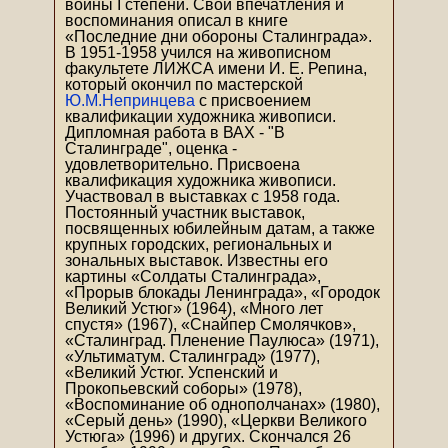
войны I степени. Свои впечатления и
воспоминания описал в книге
«Последние дни обороны Сталинграда».
В 1951-1958 учился на живописном
факультете ЛИЖСА имени И. Е. Репина,
который окончил по мастерской
Ю.М.Непринцева
с присвоением
квалификации художника живописи.
Дипломная работа в ВАХ - "В
Сталинграде", оценка -
удовлетворительно. Присвоена
квалификация художника живописи.
Участвовал в выставках с 1958 года.
Постоянный участник выставок,
посвященных юбилейным датам, а также
крупных городских, региональных и
зональных выставок. Известны его
картины «Солдаты Сталинграда»,
«Прорыв блокады Ленинграда», «Городок
Великий Устюг» (1964), «Много лет
спустя» (1967), «Снайпер Смолячков»,
«Сталинград. Пленение Паулюса» (1971),
«Ультиматум. Сталинград» (1977),
«Великий Устюг. Успенский и
Прокопьевский соборы» (1978),
«Воспоминание об однополчанах» (1980),
«Серый день» (1990), «Церкви Великого
Устюга» (1996) и других. Скончался 26