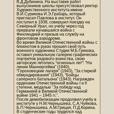
В.Д.Дубинина. На выставке работ
выпускников школы присутствовал ректор
Художественного института имени
В.И.Сурикова И.Э.Грабарь, который
пригласил Павлова в институт. Он
поступил в 1938, совершил поездку на
Северный Урал, но учебу через год
прервали начавшаяся война с
Финляндией и призыв на службу на
фронтовом аэродроме.
Во время Великой Отечественной войны с
блокнотом в руках прошел свой путь
военного художника Студии М.Б.Грекова,
оставил уникальную галерею графических
портретов рядового воинства, свою
авторскую летопись “огненных лет”: “На
линии Маннергейма” (1940),
“Гороховецкие лагеря” (1943), “За стиркой
обмундирования” (1943), “Бойцы
саперного батальона” (1943). Награжден
орденами Отечественной войны I и II
степени, медалью "За победу над
Германией в Великой Отечественной
войне 1941 – 1945 гг.".
После демобилизации продолжил учебу в
институте у Н.М.Чернышева, С.А.Чуйкова,
Б.П.Чернышева, А.М.Грицая, П.Д.Корина.
В студенческие годы трудился над