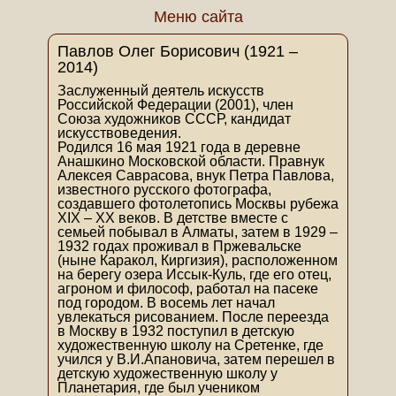
Меню сайта
Павлов Олег Борисович (1921 –
2014)
Заслуженный деятель искусств
Российской Федерации (2001), член
Союза художников СССР, кандидат
искусствоведения.
Родился 16 мая 1921 года в деревне
Анашкино Московской области. Правнук
Алексея Саврасова, внук Петра Павлова,
известного русского фотографа,
создавшего фотолетопись Москвы рубежа
XIX – XX веков. В детстве вместе с
семьей побывал в Алматы, затем в 1929 –
1932 годах проживал в Пржевальске
(ныне Каракол, Киргизия), расположенном
на берегу озера Иссык-Куль, где его отец,
агроном и философ, работал на пасеке
под городом. В восемь лет начал
увлекаться рисованием. После переезда
в Москву в 1932 поступил в детскую
художественную школу на Сретенке, где
учился у В.И.Апановича, затем перешел в
детскую художественную школу у
Планетария, где был учеником