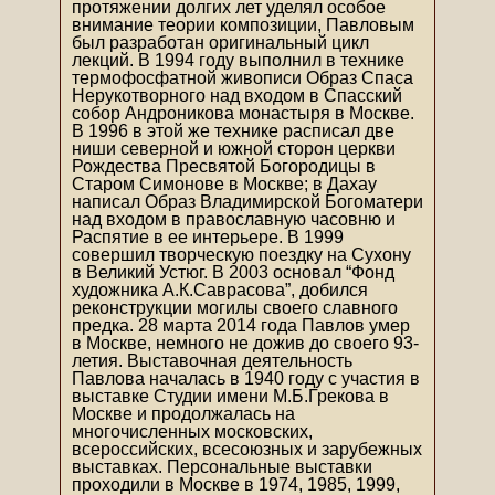
протяжении долгих лет уделял особое
внимание теории композиции, Павловым
был разработан оригинальный цикл
лекций. В 1994 году выполнил в технике
термофосфатной живописи Образ Спаса
Нерукотворного над входом в Спасский
собор Андроникова монастыря в Москве.
В 1996 в этой же технике расписал две
ниши северной и южной сторон церкви
Рождества Пресвятой Богородицы в
Старом Симонове в Москве; в Дахау
написал Образ Владимирской Богоматери
над входом в православную часовню и
Распятие в ее интерьере. В 1999
совершил творческую поездку на Сухону
в Великий Устюг. В 2003 основал “Фонд
художника А.К.Саврасова”, добился
реконструкции могилы своего славного
предка. 28 марта 2014 года Павлов умер
в Москве, немного не дожив до своего 93-
летия. Выставочная деятельность
Павлова началась в 1940 году с участия в
выставке Студии имени М.Б.Грекова в
Москве и продолжалась на
многочисленных московских,
всероссийских, всесоюзных и зарубежных
выставках. Персональные выставки
проходили в Москве в 1974, 1985, 1999,