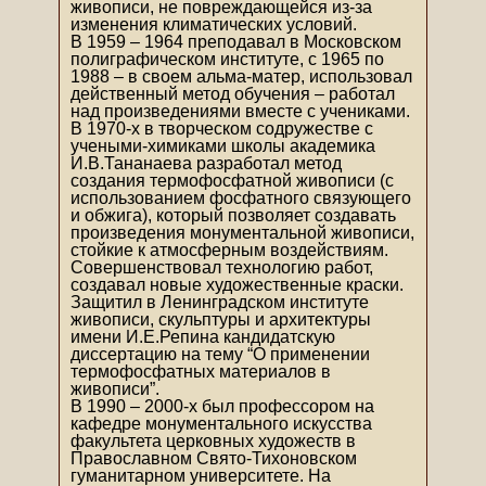
живописи, не повреждающейся из-за
изменения климатических условий.
В 1959 – 1964 преподавал в Московском
полиграфическом институте, с 1965 по
1988 – в своем альма-матер, использовал
действенный метод обучения – работал
над произведениями вместе с учениками.
В 1970-х в творческом содружестве с
учеными-химиками школы академика
И.В.Тананаева разработал метод
создания термофосфатной живописи (с
использованием фосфатного связующего
и обжига), который позволяет создавать
произведения монументальной живописи,
стойкие к атмосферным воздействиям.
Совершенствовал технологию работ,
создавал новые художественные краски.
Защитил в Ленинградском институте
живописи, скульптуры и архитектуры
имени И.Е.Репина кандидатскую
диссертацию на тему “О применении
термофосфатных материалов в
живописи”.
В 1990 – 2000-х был профессором на
кафедре монументального искусства
факультета церковных художеств в
Православном Свято-Тихоновском
гуманитарном университете. На