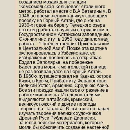
созданием мозаик для станции
“Комсомольская-Кольцевая” столичного
метро, работал вместе с В.А.Ватагиным. В
1946 во время летних каникул совершил
поездку на Горный Алтай, где с конца
1930-х годов на берегу Телецкого озера
его отец работал научным сотрудником в
Государственном Алтайском заповеднике.
Окончил институт в 1950 году, дипломная
работа – “Путешественник Пржевальский
в Центральной Азии”. Позже эта картина
экспонировалась в Узбекистане, ее
изображение появилось на открытках.
Ездил в Заполярье, на побережье
Баренцева моря, к монгольской границе,
не раз возвращался на Горный Алтай.
В 1960-х путешествовал на Кавказ, остров
Кижи, в Крым, Прибалтику, Ферапонтово,
Великий Устюг, Армению, Среднюю Азию.
Все эти поездки нашли свое отражение в
работе живописца. Исследователями
выделяются алтайский, крымский,
великоустюжский и другие периоды
творчества Павлова. В эти годы он начал
изучать творения великих художников
Древней Руси Рублева и Дионисия,
занялся поиском материалов, которые
могли бы обеспечить создание настенной